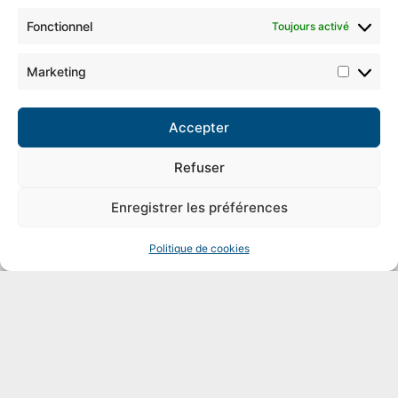
Fonctionnel
Toujours activé
Marketing
Accepter
Refuser
Enregistrer les préférences
Suivez-nous
Politique de cookies
113 ter Av. Charles de Gaulle, 92200 Neuilly-sur-Seine
–
01 47 84 37 83