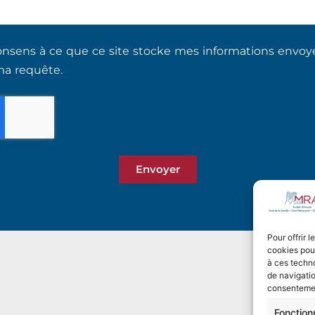
nsens à ce que ce site stocke mes informations envoyée
ma requête.
Envoyer
Pour offrir 
cookies pour
à ces techn
de navigatio
consentement
Fonction