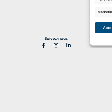
Marketi
Acce
Suivez-nous
r Av. Charles de Gaulle, 92200 Neuilly-sur-Seine –
01 47 8