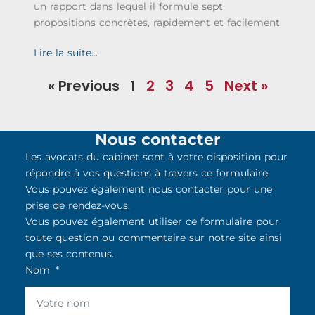
un rapport dans lequel il formule sept
propositions concrètes, rapidement et facilement
Lire la suite...
« Previous
1
2
3
4
5
Next »
Nous contacter
Les avocats du cabinet sont à votre disposition pour
répondre à vos questions à travers ce formulaire.
Vous pouvez également nous contacter pour une
prise de rendez-vous.
Vous pouvez également utiliser ce formulaire pour
toute question ou commentaire sur notre site ainsi
que ses contenus.
Nom