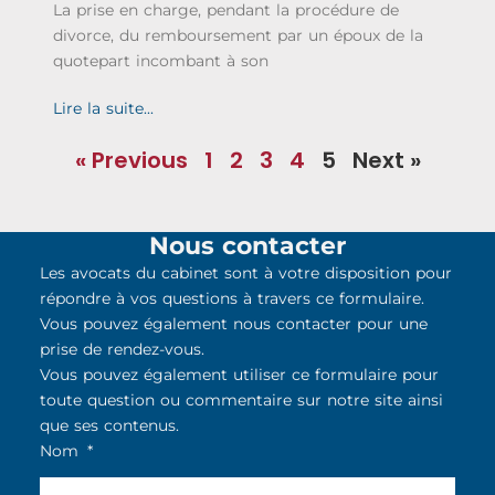
La prise en charge, pendant la procédure de
divorce, du remboursement par un époux de la
quotepart incombant à son
Lire la suite...
« Previous
1
2
3
4
5
Next »
Nous contacter
Les avocats du cabinet sont à votre disposition pour
répondre à vos questions à travers ce formulaire.
Vous pouvez également nous contacter pour une
prise de rendez-vous.
Vous pouvez également utiliser ce formulaire pour
toute question ou commentaire sur notre site ainsi
que ses contenus.
Nom