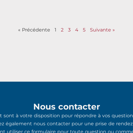
« Précédente
1
2
3
4
5
Suivante »
Nous contacter
 sont à votre disposition pour répondre à vos questions
ez également nous contacter pour une prise de rendez
 utiliser ce formulaire pour toute question ou commen