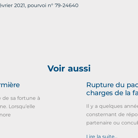
février 2021, pourvoi n° 79-24640
Voir aussi
irmière
Rupture du pac
charges de la f
de sa fortune à
Il y a quelques année
gne. Lorsqu’elle
consternant de rép
gnore
partenaire ou concu
Lire la suite...